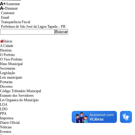
Aumentar
Diminuir
Contraste
Email
Transparência Fiscal
Prefeitura de São José da Lagoa Tapada – PB
Início
A Cidade
História
O Prefeito
O Vice-Prefeito
Hino Municipal
Secretarias
Legislação
Leis municipais
Portarias
Decretos
Código Tributário Municipal
Estatuto dos Servidores
Lei Organica do Município
LOA
LDO
PPA
Imprensa
Diario Oficial
Nóticias
Eventos