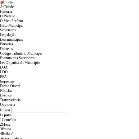
Início
A Cidade
História
O Prefeito
O Vice-Prefeito
Hino Municipal
Secretarias
Legislação
Leis municipais
Portarias
Decretos
Código Tributário Municipal
Estatuto dos Servidores
Lei Organica do Município
LOA
LDO
PPA
Imprensa
Diário Oficial
Nóticias
Eventos
Transparência
Ouvidoria
Buscar
Ir para:
1
Conteúdo
2
Menu
3
Busca
4
Rodapé
Acessibilidade