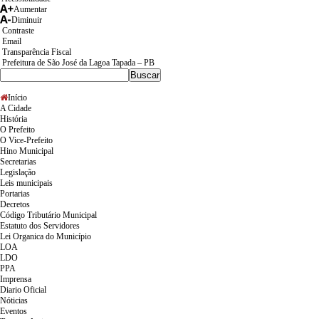
Aumentar
Diminuir
Contraste
Email
Transparência Fiscal
Prefeitura de São José da Lagoa Tapada – PB
Início
A Cidade
História
O Prefeito
O Vice-Prefeito
Hino Municipal
Secretarias
Legislação
Leis municipais
Portarias
Decretos
Código Tributário Municipal
Estatuto dos Servidores
Lei Organica do Município
LOA
LDO
PPA
Imprensa
Diario Oficial
Nóticias
Eventos