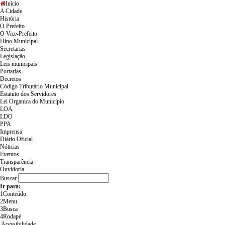
Início
A Cidade
História
O Prefeito
O Vice-Prefeito
Hino Municipal
Secretarias
Legislação
Leis municipais
Portarias
Decretos
Código Tributário Municipal
Estatuto dos Servidores
Lei Organica do Município
LOA
LDO
PPA
Imprensa
Diário Oficial
Nóticias
Eventos
Transparência
Ouvidoria
Buscar
Ir para:
1
Conteúdo
2
Menu
3
Busca
4
Rodapé
Acessibilidade