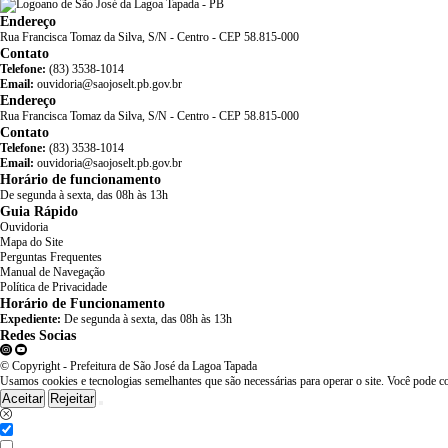
Endereço
Rua Francisca Tomaz da Silva, S/N - Centro - CEP 58.815-000
Contato
Telefone:
(83) 3538-1014
Email:
ouvidoria@saojoselt.pb.gov.br
Endereço
Rua Francisca Tomaz da Silva, S/N - Centro - CEP 58.815-000
Contato
Telefone:
(83) 3538-1014
Email:
ouvidoria@saojoselt.pb.gov.br
Horário de funcionamento
De segunda à sexta, das 08h às 13h
Guia Rápido
Ouvidoria
Mapa do Site
Perguntas Frequentes
Manual de Navegação
Política de Privacidade
Horário de Funcionamento
Expediente:
De segunda à sexta, das 08h às 13h
Redes Socias
© Copyright - Prefeitura de São José da Lagoa Tapada
Usamos cookies e tecnologias semelhantes que são necessárias para operar o site. Você pode c
Aceitar
Rejeitar