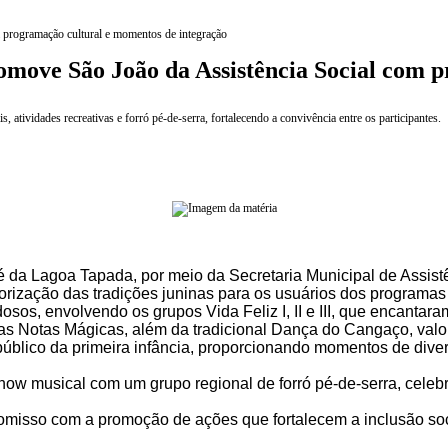
 programação cultural e momentos de integração
omove São João da Assistência Social com 
 atividades recreativas e forró pé-de-serra, fortalecendo a convivência entre os participantes.
é da Lagoa Tapada, por meio da Secretaria Municipal de Assistê
rização das tradições juninas para os usuários dos programas 
os, envolvendo os grupos Vida Feliz I, II e III, que encantara
as Notas Mágicas, além da tradicional Dança do Cangaço, valor
blico da primeira infância, proporcionando momentos de diversã
ow musical com um grupo regional de forró pé-de-serra, celeb
misso com a promoção de ações que fortalecem a inclusão soci