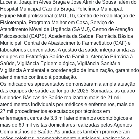
Lucena, Joaquim Alves Braga e José Almir de Sousa, além do
Hospital Municipal Cacilda Braga, Policlínica Municipal,
Equipe Multiprofissional (eMULTI), Centro de Reabilitação de
Fisioterapia, Programa Melhor em Casa, Serviço de
Atendimento Móvel de Urgência (SAMU), Centro de Atenção
Psicossocial (CAPS), Academia da Saúde, Farmácia Básica
Municipal, Central de Abastecimento Farmacêutico (CAF) e
laboratórios conveniados. A gestão da saúde integra ainda as
equipes da Estratégia Saúde da Família, Atenção Primária à
Saúde, Vigilância Epidemiológica, Vigilância Sanitária,
Vigilância Ambiental e coordenação de Imunização, garantindo
atendimento contínuo à população.
Os indicadores apresentados demonstraram a ampla atuação
das equipes de saúde ao longo de 2025. Somadas, as quatro
Unidades Básicas de Saúde realizaram mais de 21 mil
atendimentos individuais por médicos e enfermeiros, mais de
27 mil procedimentos executados por técnicos em
enfermagem, cerca de 3,3 mil atendimentos odontológicos e
mais de 69 mil visitas domiciliares realizadas pelos Agentes
Comunitários de Saúde. As unidades também promoveram
ações coletivas, acompanhamento nutricional, vacinação e