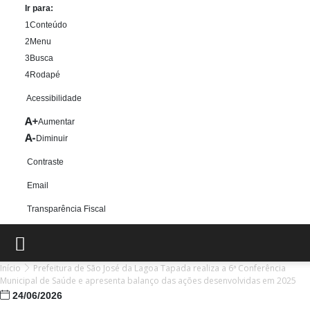
Ir para:
1
Conteúdo
2
Menu
3
Busca
4
Rodapé
Acessibilidade
Aumentar
Diminuir
Contraste
Email
Transparência Fiscal
Início
Prefeitura de São José da Lagoa Tapada realiza a 6ª Conferência
Municipal de Saúde e apresenta balanço das ações desenvolvidas em 2025
24/06/2026