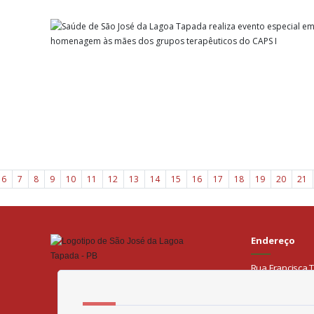
PB
6
7
8
9
10
11
12
13
14
15
16
17
18
19
20
21
Endereço
Rua Francisca T
Contato