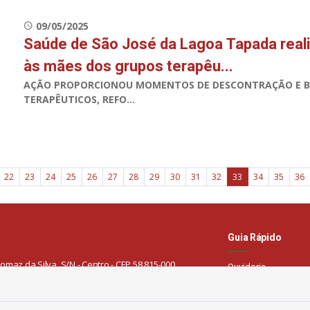
09/05/2025
Saúde de São José da Lagoa Tapada rea
às mães dos grupos terapêu...
AÇÃO PROPORCIONOU MOMENTOS DE DESCONTRAÇÃO E BE
TERAPÊUTICOS, REFO...
22
23
24
25
26
27
28
29
30
31
32
33
34
35
36
Guia Rápido
omaz da Silva, S/N - Centro - CEP 58.815-000
Ouvidoria
Mapa do Site
Perguntas Frequent