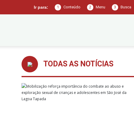
1
Conteúdo
2
Menu
3
Busca
Ir para:
Prefeitura
TODAS AS NOTÍCIAS
de
São
José