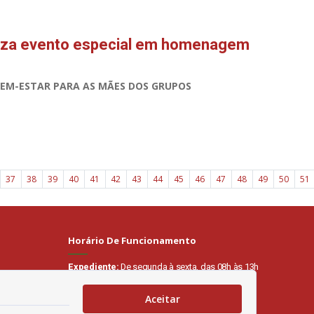
liza evento especial em homenagem
M-ESTAR PARA AS MÃES DOS GRUPOS
37
38
39
40
41
42
43
44
45
46
47
48
49
50
51
Horário De Funcionamento
Expediente:
De segunda à sexta, das 08h às 13h
Redes Socias
Aceitar
es