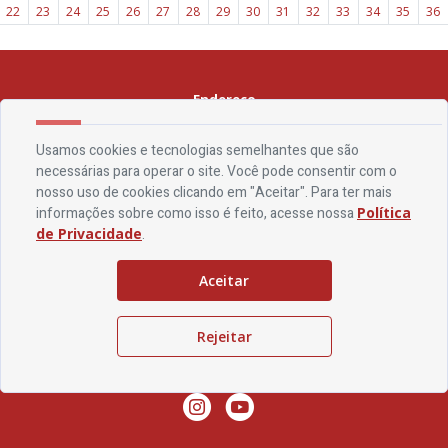
22
23
24
25
26
27
28
29
30
31
32
33
34
35
36
Endereço
Rua Francisca Tomaz da Silva, S/N - Centro - CEP 58.815-000
Usamos cookies e tecnologias semelhantes que são
necessárias para operar o site. Você pode consentir com o
Contato
nosso uso de cookies clicando em "Aceitar". Para ter mais
informações sobre como isso é feito, acesse nossa
Política
Telefone:
(83) 3538-1014
de Privacidade
.
Email:
ouvidoria@saojoselt.pb.gov.br
Aceitar
Horário De Funcionamento
Expediente:
De segunda à sexta, das 08h às 13h
Rejeitar
Redes Socias