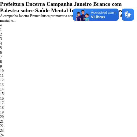
Prefeitura Encerra Campanha Janeiro Branco com
Palestra sobre Saúde Mental Infantil e Uso de Telas
A campanha Janeiro Branco busca promover a conscientização sobre a importância da saúde
mental, e...
«
1
2
3
4
5
6
7
8
9
10
11
12
13
14
15
16
17
18
19
20
21
22
23
24