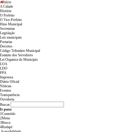
Início
A Cidade
História
O Prefeito
O Vice-Prefeito
Hino Municipal
Secretarias
Legislação
Leis municipais
Portarias
Decretos
Código Tributário Municipal
Estatuto dos Servidores
Lei Organica do Município
LOA
LDO
PPA
Imprensa
Diário Oficial
Nóticias
Eventos
Transparência
Ouvidoria
Buscar
Ir para:
1
Conteúdo
2
Menu
3
Busca
4
Rodapé
Acessibilidade